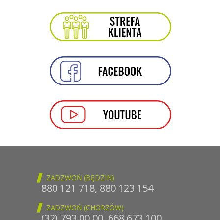
ZADZWOŃ (BĘDZIN)
880 121 718
,
880 123 154
ZADZWOŃ (CHORZÓW)
(32) 793 00 00
,
668 673 100